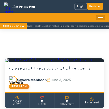
The Prime Pen
Login
Register
en's Case Laws and Legal Insights section makes Pakistani court decisions accessible to students 
DID YOU KNOW
وہ چیز جو آپ کی نہیں، بیچنا کیوں جرم ہے
Sawera Mehboob
June 3, 2025
RESEARCH
1,027
0
0
1 min read
VIEWS
LIKES
COMMENTS