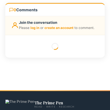
0
Comments
Join the conversation
Please
log in
or
create an account
to comment.
The Prime Pen
READ · WRITE · RESEARCH