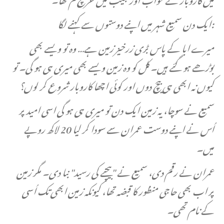
:ایک دن سمیع شہر میں اپنے دوستوں سے کہنے لگا
میرے ابا کے پاس بڑی زرخیز زمین ہے… وہ تو ویسے بھی
بوڑھے ہو گئے ہیں۔ کل کو وہ زمین ویسے بھی میری ہی ہو گی۔ تو
کیوں نہ ابھی ہی بیچ دوں اور کوئی اچھا کاروبار شروع کر لوں؟
سمیع نے سوچا، یہ زمین ایک دن تو میری ہی ہو گی اسی امید پر
اُس نے اپنے دوست عمران سے سودا کر لیا 20 لاکھ روپے
میں۔
عمران نے رقم دی، سمیع نے "بیچنے کی رسید" بنا دی۔ مگر زمین
پر اب بھی حاجی منظور کا قبضہ تھا، کیونکہ زمین ابھی تک اُسی
کے نام تھی۔