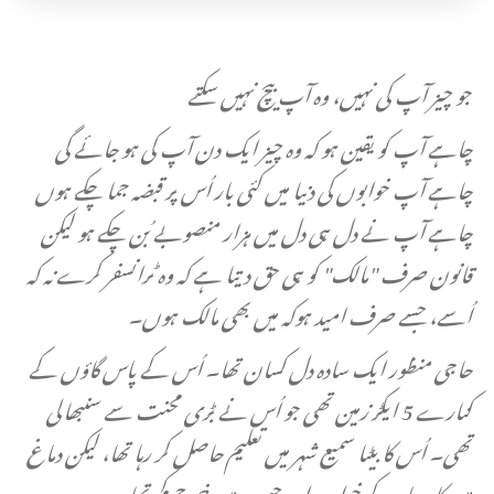
جو چیز آپ کی نہیں، وہ آپ بیچ نہیں سکتے
چاہے آپ کو یقین ہو کہ وہ چیز ایک دن آپ کی ہو جائے گی
چاہے آپ خوابوں کی دنیا میں کئی بار اُس پر قبضہ جما چکے ہوں
چاہے آپ نے دل ہی دل میں ہزار منصوبے بُن چکے ہو لیکن
قانون صرف "مالک" کو ہی حق دیتا ہے کہ وہ ٹرانسفر کرے نہ کہ
اُسے، جسے صرف امید ہوکہ میں بھی مالک ہوں۔
حاجی منظور ایک سادہ دل کسان تھا۔ اُس کے پاس گاؤں کے
کنارے 5 ایکڑ زمین تھی جو اُس نے بڑی محنت سے سنبھالی
تھی۔ اُس کا بیٹا سمیع شہر میں تعلیم حاصل کر رہا تھا، لیکن دماغ
میں کاروبار کے خواب اور جیب میں خرچ کم تھا۔