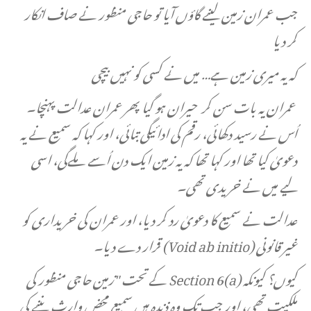
جب عمران زمین لینے گاؤں آیا تو حاجی منظور نے صاف انکار
کر دیا
کہ یہ میری زمین ہے… میں نے کسی کو نہیں بیچی
عمران یہ بات سن کر حیران ہو گیا پھر عمران عدالت پہنچا۔
اُس نے رسید دکھائی، رقم کی ادائیگی بتائی، اور کہا کہ سمیع نے یہ
دعویٰ کیا تھا اور کہا تھا کہ یہ زمین ایک دن اُسے ملےگی، اسی
لیے میں نے خریدی تھی۔
عدالت نے سمیع کا دعویٰ رد کر دیا، اور عمران کی خریداری کو
غیر قانونی (Void ab initio) قرار دے دیا۔
کیوں؟ کیونکہ Section 6(a) کے تحت "زمین حاجی منظور کی
ملکیت تھی، اور جب تک وہ ذندہ ہیں سمیع محض وارث بننے کی