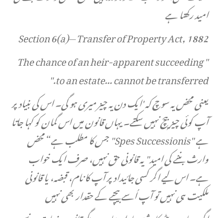
امید رکھتا ہے
Section 6(a)— Transfer of Property Act, 1882
" The chance of an heir-apparent succeeding
to an estate... cannot be transferred."
یعنی محض یہ سوچ کہ 'ایک دن یہ چیز میری ہو گی۔ اس کی بنیاد پر
آپ کوئی چیز بیچ نہیں سکتے۔ یہاں قانون میں اس گمان کو کہا جاتا
ہے "Spes Successionis" جس کا مطلب ہے “محض
وارث بننے کی امید" یہ قانونی حق نہیں، صرف ایک خواب
ہے۔ اس لیے اگر کسی جائیداد پر آپ کا نام، قبضہ، یا قانونی
ملکیت ہی نہیں تو آپ اُسے بیچنے کے حقدار بھی نہیں
اگرچہ باپ بیٹے کا رشتہ پیارا ہوتا ہے، مگر قانون جذبات پر نہیں،